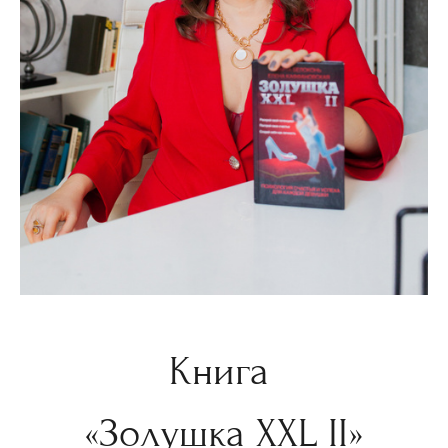
Книга
«Золушка ХХL II»